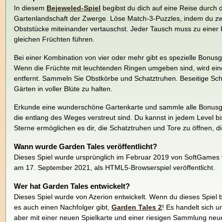
In diesem
Bejeweled-Spiel
begibst du dich auf eine Reise durch
Gartenlandschaft der Zwerge. Löse Match-3-Puzzles, indem du z
Obststücke miteinander vertauschst. Jeder Tausch muss zu einer
gleichen Früchten führen.
Bei einer Kombination von vier oder mehr gibt es spezielle Bon
Wenn die Früchte mit leuchtenden Ringen umgeben sind, wird ein
entfernt. Sammeln Sie Obstkörbe und Schatztruhen. Beseitige Sc
Gärten in voller Blüte zu halten.
Erkunde eine wunderschöne Gartenkarte und sammle alle Bonusg
die entlang des Weges verstreut sind. Du kannst in jedem Level b
Sterne ermöglichen es dir, die Schatztruhen und Tore zu öffnen, d
Wann wurde Garden Tales veröffentlicht?
Dieses Spiel wurde ursprünglich im Februar 2019 von SoftGames ve
am 17. September 2021, als HTML5-Browserspiel veröffentlicht.
Wer hat Garden Tales entwickelt?
Dieses Spiel wurde von Azerion entwickelt. Wenn du dieses Spiel b
es auch einen Nachfolger gibt,
Garden Tales 2
! Es handelt sich 
aber mit einer neuen Spielkarte und einer riesigen Sammlung neue