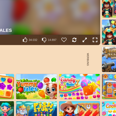
34.032
14.897