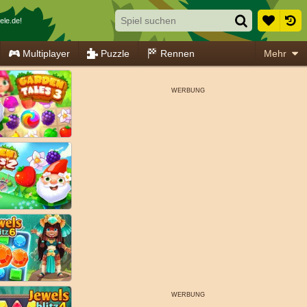
ele.de!
Multiplayer
Puzzle
Rennen
Mehr