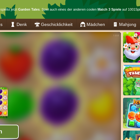
spielst jetzt
Garden Tales
. Spiel auch eines der anderen coolen
Match 3 Spiele
auf 1001Spi
es
Denk
Geschicklichkeit
Mädchen
Mahjong