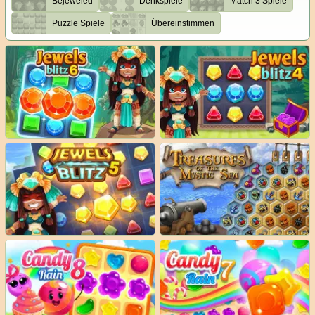
Bejeweled
Denkspiele
Match 3 Spiele
Puzzle Spiele
Übereinstimmen