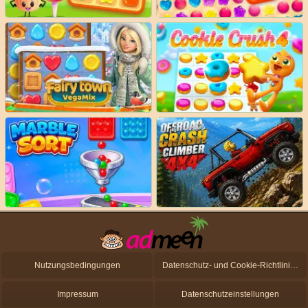
Nutzungsbedingungen
Datenschutz- und Cookie-Richtlinien
Impressum
Datenschutzeinstellungen