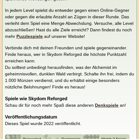
In jedem Level spielst du entweder gegen einen Online-Gegner
oder gegen die erlaubte Anzahl an Zügen in dieser Runde. Das
verleiht dem Spiel eine Menge Abwechslung. Versuche, alle Level
abzuschließen! Hast du alle Ziele erreicht? Dann findest du noch
mehr
Puzzlespiele
auf unserer Website!
Verbinde dich mit deinen Freunden und spiele gegeneinander.
Finde heraus, wer in Skydom Reforged die höchste Punktzahl
erreichen kann.
Du solltest unbedingt herausfinden, was der Alchemist im
geheimnisvollen, dunklen Wald verbirgt. Schalte ihn frei, indem du
1.000 Münzen verdienst, und du erhältst einige besonders
nützliche Belohnungen! Finde es heraus!
Spiele wie Skydom Reforged
Schau dir für noch mehr Spaß diese anderen
Denkspiele
an!
Veröffentlichungsdatum
Dieses Spiel wurde 2022 veröffentlicht.