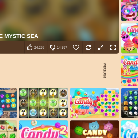
24.258
14.937