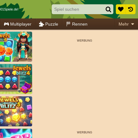
01Spiele.de!
Multiplayer
Puzzle
Rennen
Mehr