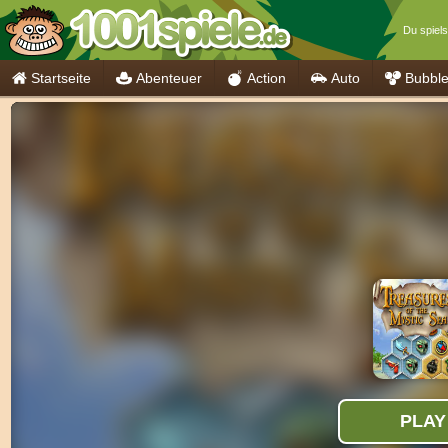
Du spiels
Startseite
Abenteuer
Action
Auto
Bubbl