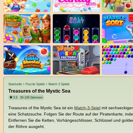
Startseite
Puzzle Spiele
Match 3 Spiele
Treasures of the Mystic Sea
3.5
39.195
Stimmen
Treasures of the Mystic Sea ist ein
Match-3-Spiel
mit sechseckigen
eine Schatzsuche. Folgen Sie der Route auf der Piratenkarte, inde
Entfernen Sie die Ketten, Vorhängeschlösser, Schlüssel und golde
der Röhre ausgeht.