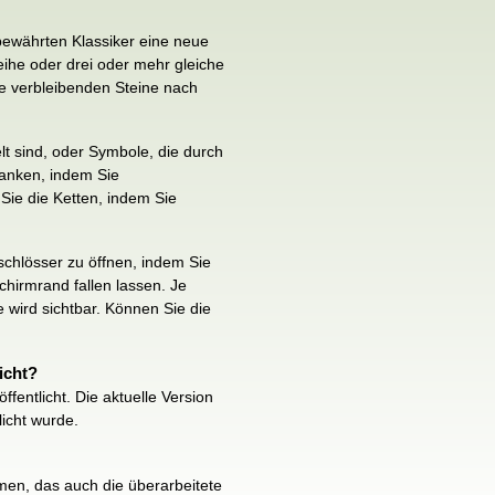
bewährten Klassiker eine neue
ihe oder drei oder mehr gleiche
e verbleibenden Steine nach
elt sind, oder Symbole, die durch
lanken, indem Sie
ie die Ketten, indem Sie
chlösser zu öffnen, indem Sie
irmrand fallen lassen. Je
e wird sichtbar. Können Sie die
icht?
fentlicht. Die aktuelle Version
icht wurde.
men, das auch die überarbeitete