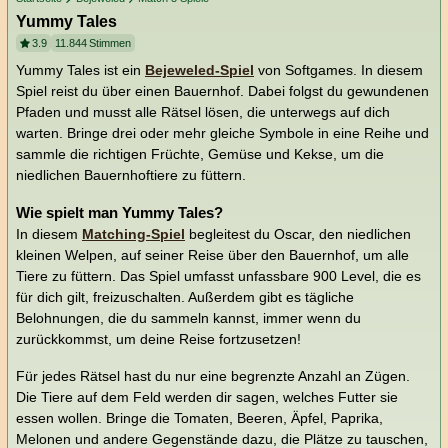
Yummy Tales
3.9
11.844
Stimmen
Yummy Tales ist ein
Bejeweled-Spiel
von Softgames. In diesem
Spiel reist du über einen Bauernhof. Dabei folgst du gewundenen
Pfaden und musst alle Rätsel lösen, die unterwegs auf dich
warten. Bringe drei oder mehr gleiche Symbole in eine Reihe und
sammle die richtigen Früchte, Gemüse und Kekse, um die
niedlichen Bauernhoftiere zu füttern.
Wie spielt man Yummy Tales?
In diesem
Matching-Spiel
begleitest du Oscar, den niedlichen
kleinen Welpen, auf seiner Reise über den Bauernhof, um alle
Tiere zu füttern. Das Spiel umfasst unfassbare 900 Level, die es
für dich gilt, freizuschalten. Außerdem gibt es tägliche
Belohnungen, die du sammeln kannst, immer wenn du
zurückkommst, um deine Reise fortzusetzen!
Für jedes Rätsel hast du nur eine begrenzte Anzahl an Zügen.
Die Tiere auf dem Feld werden dir sagen, welches Futter sie
essen wollen. Bringe die Tomaten, Beeren, Äpfel, Paprika,
Melonen und andere Gegenstände dazu, die Plätze zu tauschen,