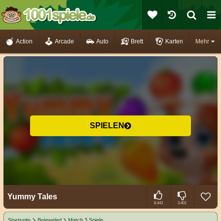
Action
Arcade
Auto
Brett
Karten
Mehr
SPIELEN
Yummy Tales
8.443
3.401
Startseite
Bejeweled
Match 3 Spiele