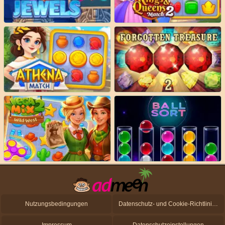
Nutzungsbedingungen
Datenschutz- und Cookie-Richtlinien