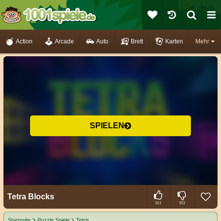
Action
Arcade
Auto
Brett
Karten
Mehr
SPIELEN
Tetra Blocks
811
503
Startseite
Puzzle Spiele
Tetris