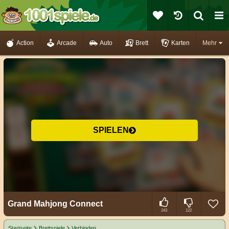
Action
Arcade
Auto
Brett
Karten
Mehr
SPIELEN
Grand Mahjong Connect
243
122
Startseite
Brettspiele
Verbinden