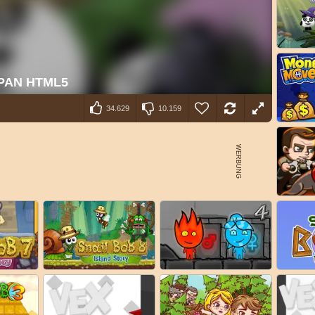
34.629
10.159