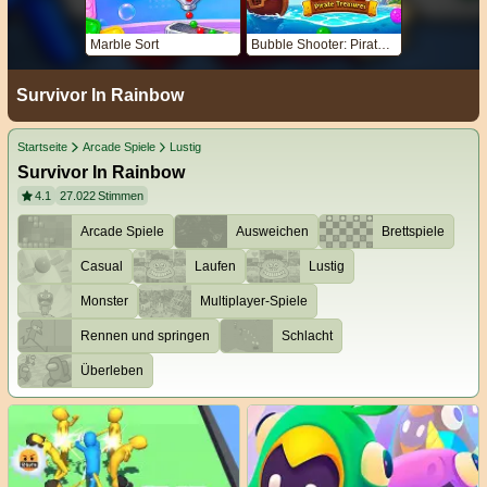
Marble Sort
Bubble Shooter: Pirate Treasures
Survivor In Rainbow
Startseite
Arcade Spiele
Lustig
Survivor In Rainbow
4.1
27.022
Stimmen
Arcade Spiele
Ausweichen
Brettspiele
Casual
Laufen
Lustig
Monster
Multiplayer-Spiele
Rennen und springen
Schlacht
Überleben