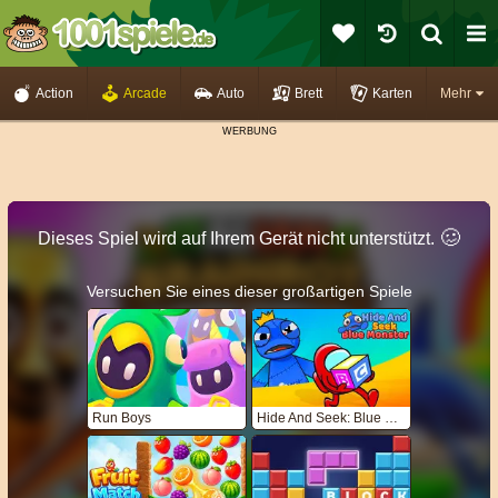
Action
Arcade
Auto
Brett
Karten
Mehr
🥴️
Dieses Spiel wird auf Ihrem Gerät nicht unterstützt.
Versuchen Sie eines dieser großartigen Spiele
Run Boys
Hide And Seek: Blue Monster