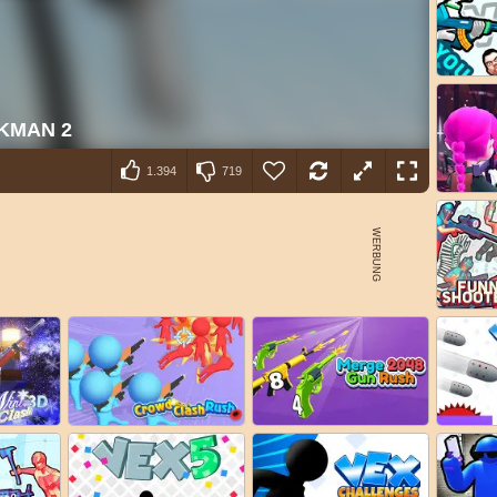
1.394
719