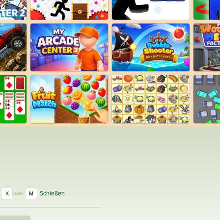
Schießen
K
M
oder