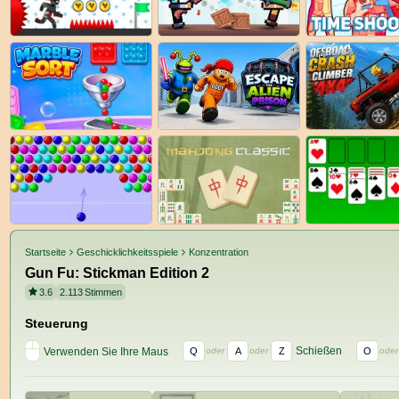
Startseite
Geschicklichkeitsspiele
Konzentration
Gun Fu: Stickman Edition 2
3.6
2.113
Stimmen
Steuerung
Schießen
Verwenden Sie Ihre Maus
Q
A
Z
O
oder
oder
oder