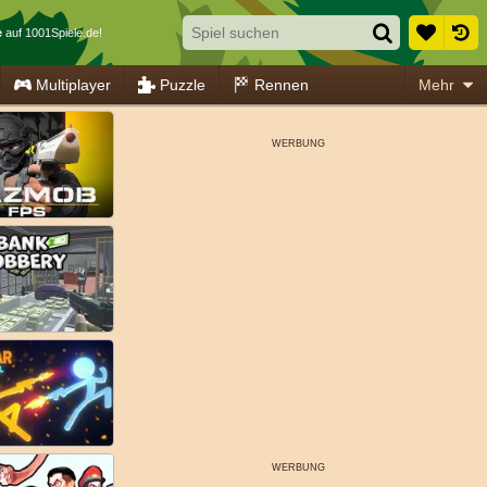
e
auf 1001Spiele.de!
Multiplayer
Puzzle
Rennen
Mehr