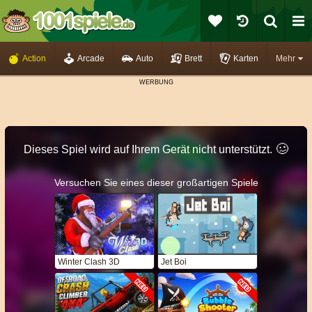
Action
Arcade
Auto
Brett
Karten
Mehr
🥴️
Dieses Spiel wird auf Ihrem Gerät nicht unterstützt.
Versuchen Sie eines dieser großartigen Spiele
Winter Clash 3D
Jet Boi