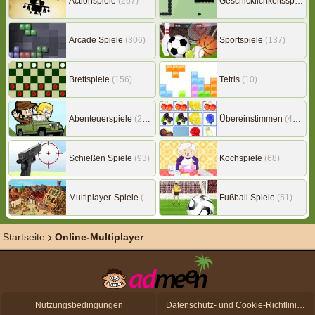
Actionspiele
(267)
Geschicklichkeitsspiele
(
Arcade Spiele
(306)
Sportspiele
(137)
Brettspiele
(156)
Tetris
(10)
Abenteuerspiele
(217)
Übereinstimmen
(453)
Schießen Spiele
(93)
Kochspiele
(68)
Multiplayer-Spiele
(149)
Fußball Spiele
(51)
Startseite
Online-Multiplayer
Nutzungsbedingungen
Datenschutz- und Cookie-Richtlinien