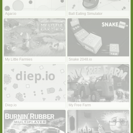
Agar.io
Ball Eating Simulator
My Little Farmies
Snake 2048.io
Diep.io
My Free Farm