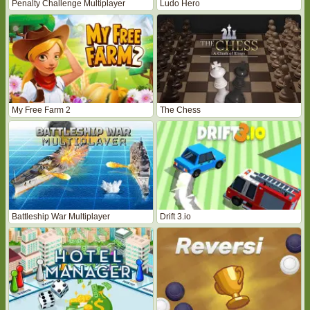
Penalty Challenge Multiplayer
Ludo Hero
My Free Farm 2
The Chess
Battleship War Multiplayer
Drift 3.io