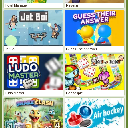
Hotel Manager
Reversi
Jet Boi
Guess Their Answer
Ludo Master
Gänsespiel