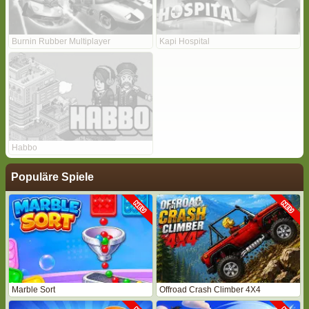
Burnin Rubber Multiplayer
Kapi Hospital
Habbo
Populäre Spiele
Marble Sort
Offroad Crash Climber 4X4