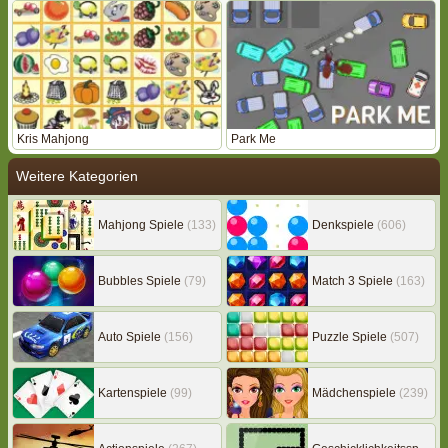
Kris Mahjong
Park Me
Weitere Kategorien
Mahjong Spiele
(133)
Denkspiele
(606)
Bubbles Spiele
(79)
Match 3 Spiele
(163)
Auto Spiele
(156)
Puzzle Spiele
(507)
Kartenspiele
(99)
Mädchenspiele
(239)