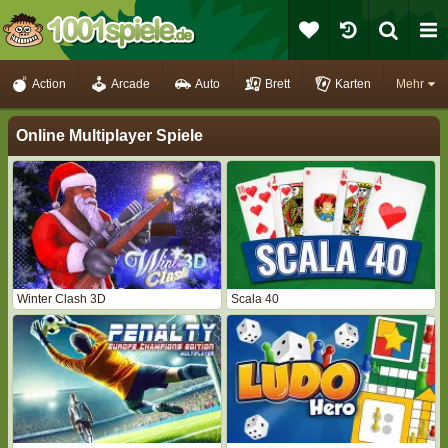
Action
Arcade
Auto
Brett
Karten
Mehr
Online Multiplayer Spiele
Winter Clash 3D
Scala 40