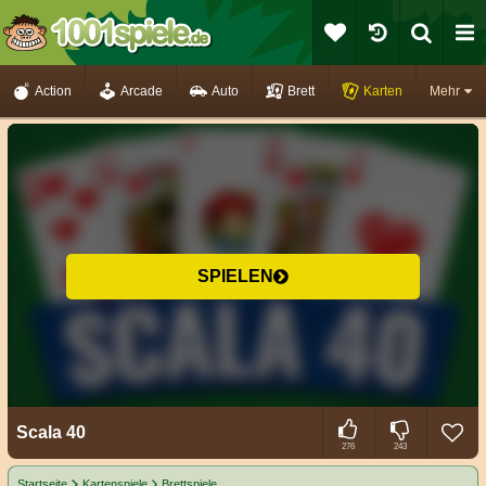
Action
Arcade
Auto
Brett
Karten
Mehr
SPIELEN
Scala 40
276
243
Startseite
Kartenspiele
Brettspiele