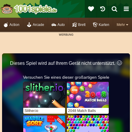
Action
Arcade
Auto
Brett
Karten
Mehr
🥴️
Dieses Spiel wird auf Ihrem Gerät nicht unterstützt.
Versuchen Sie eines dieser großartigen Spiele
Slither.io
2048 Match Balls