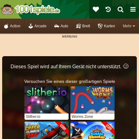
Action
Arcade
Auto
Brett
Karten
Mehr
🥴️
Dieses Spiel wird auf Ihrem Gerät nicht unterstützt.
Versuchen Sie eines dieser großartigen Spiele
Slither.io
Worms Zone