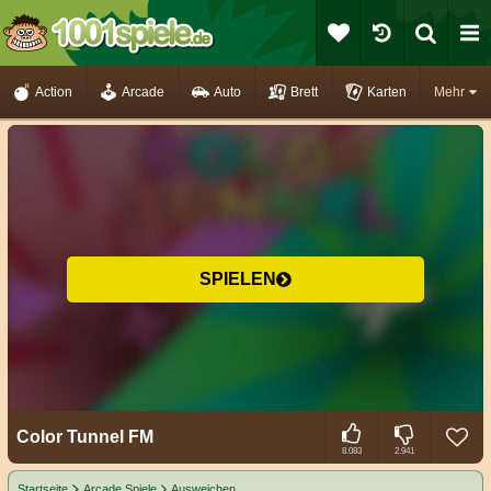
Action
Arcade
Auto
Brett
Karten
Mehr
SPIELEN
Color Tunnel FM
8.083
2.941
Startseite
Arcade Spiele
Ausweichen