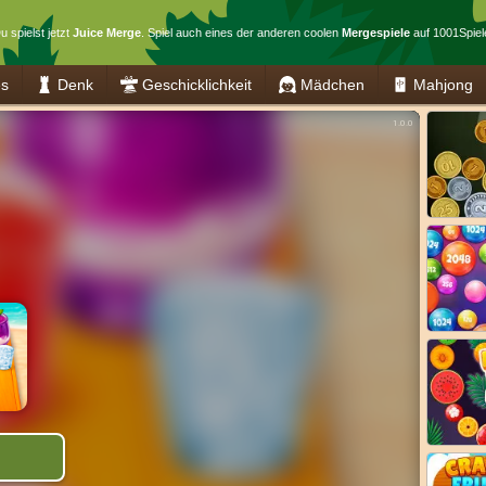
u spielst jetzt
Juice Merge
. Spiel auch eines der anderen coolen
Mergespiele
auf 1001Spiel
es
Denk
Geschicklichkeit
Mädchen
Mahjong