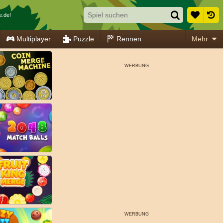
e.de!
Multiplayer
Puzzle
Rennen
Mehr