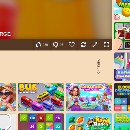
289
93