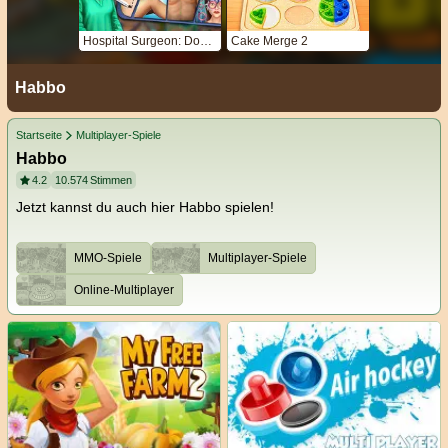
Hospital Surgeon: Doctor Game
Cake Merge 2
Habbo
Startseite
Multiplayer-Spiele
Habbo
4.2
10.574
Stimmen
Jetzt kannst du auch hier Habbo spielen!
MMO-Spiele
Multiplayer-Spiele
Online-Multiplayer