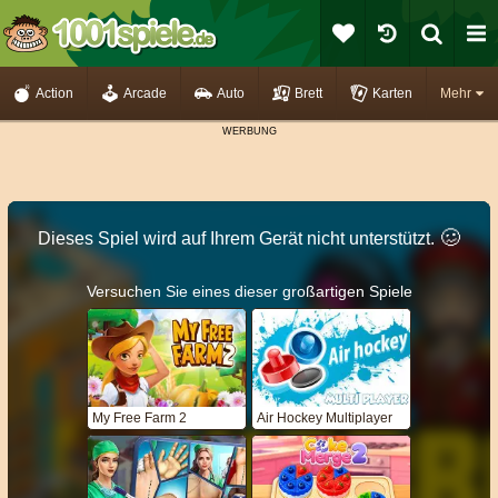
Action
Arcade
Auto
Brett
Karten
Mehr
🥴️
Dieses Spiel wird auf Ihrem Gerät nicht unterstützt.
Versuchen Sie eines dieser großartigen Spiele
My Free Farm 2
Air Hockey Multiplayer