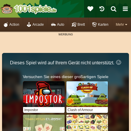
Action
Arcade
Auto
Brett
Karten
Mehr
🥴️
Dieses Spiel wird auf Ihrem Gerät nicht unterstützt.
Versuchen Sie eines dieser großartigen Spiele
Impostor
Clash of Armour