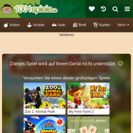
Action
Arcade
Auto
Brett
Karten
Mehr
🥴️
Dieses Spiel wird auf Ihrem Gerät nicht unterstützt.
Versuchen Sie eines dieser großartigen Spiele
Zoo 2: Animal Park
My Free Farm 2