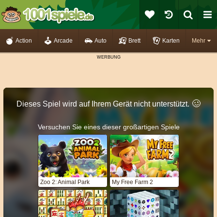
Action
Arcade
Auto
Brett
Karten
Mehr
🥴️
Dieses Spiel wird auf Ihrem Gerät nicht unterstützt.
Versuchen Sie eines dieser großartigen Spiele
Zoo 2: Animal Park
My Free Farm 2