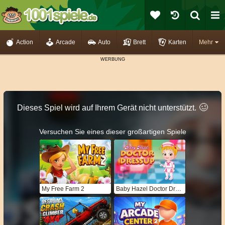
Action
Arcade
Auto
Brett
Karten
Mehr
🥴️
Dieses Spiel wird auf Ihrem Gerät nicht unterstützt.
Versuchen Sie eines dieser großartigen Spiele
My Free Farm 2
Baby Hazel Doctor Dressup