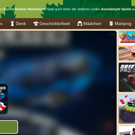
tzt
Burnin Rubber Multiplayer
. Spiel auch eines der anderen coolen
Autokämpfe Spiele
au
es
Denk
Geschicklichkeit
Mädchen
Mahjong