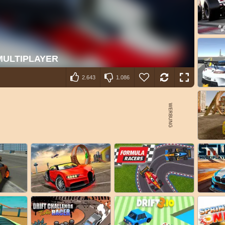
2.643
1.086