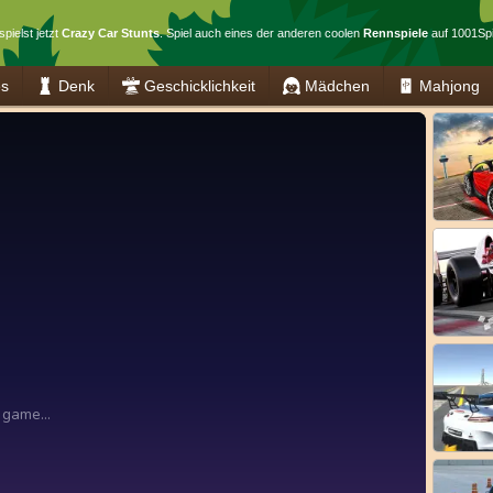
spielst jetzt
Crazy Car Stunts
. Spiel auch eines der anderen coolen
Rennspiele
auf 1001Spi
es
Denk
Geschicklichkeit
Mädchen
Mahjong