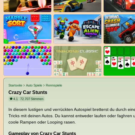
Startseite
Auto Spiele
Rennspiele
Crazy Car Stunts
4.1
72.707
Stimmen
In diesem lustigen und verrückten Autospiel bretterst du durch ei
Tricks mit deinen Autos. Du kannst entweder laufen oder faghren 
coole Rampen oder Looping rasen.
Gameplay von Crazy Car Stunts