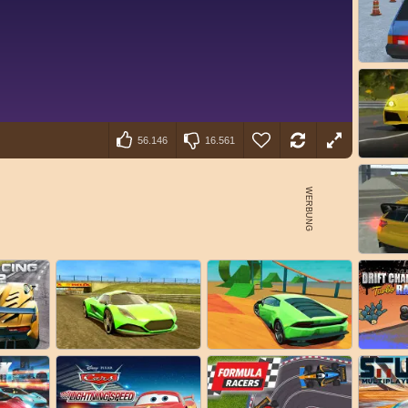
56.146
16.561