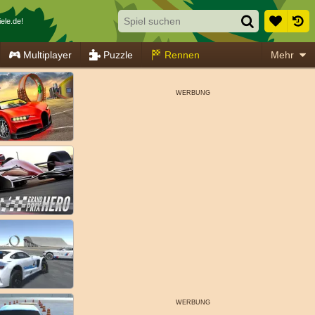
ele.de!
Multiplayer
Puzzle
Rennen
Mehr