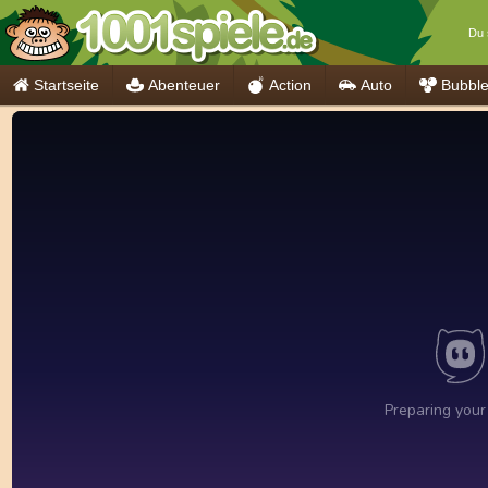
Du 
Startseite
Abenteuer
Action
Auto
Bubbl