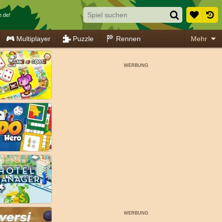
e.de!
Multiplayer
Puzzle
Rennen
Mehr