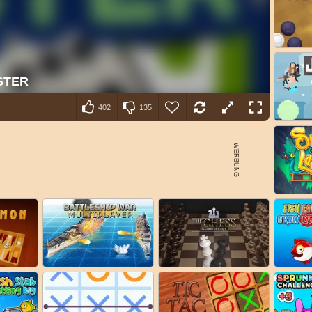
402
135