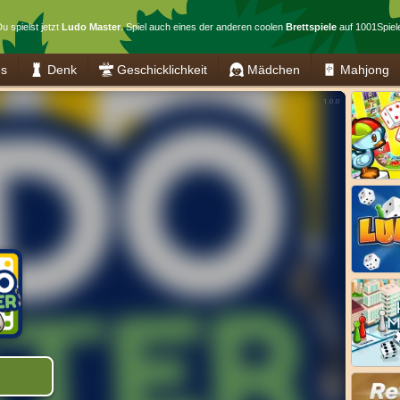
u spielst jetzt
Ludo Master
. Spiel auch eines der anderen coolen
Brettspiele
auf 1001Spiel
es
Denk
Geschicklichkeit
Mädchen
Mahjong