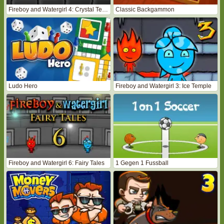
Fireboy and Watergirl 4: Crystal Temple
Classic Backgammon
Ludo Hero
Fireboy and Watergirl 3: Ice Temple
Fireboy and Watergirl 6: Fairy Tales
1 Gegen 1 Fussball