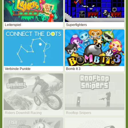
Leiterspiel
Superfighters
Verbinde Punkte
Bomb It 3
Riders Downhill Racing
Rooftop Snipers