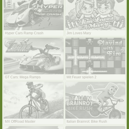
Hyper Cars Ramp Crash
Jim Loves Mary
GT Cars: Mega Ramps
Mit Feuer spielen 2
MX OffRoad Master
Italian Brainrot: Bike Rush