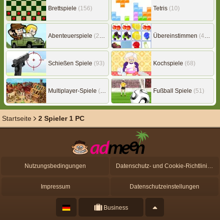
Brettspiele
(156)
Tetris
(10)
Abenteuerspiele
(217)
Übereinstimmen
(453)
Schießen Spiele
(93)
Kochspiele
(68)
Multiplayer-Spiele
(149)
Fußball Spiele
(51)
Startseite
2 Spieler 1 PC
Nutzungsbedingungen
Datenschutz- und Cookie-Richtlinien
Impressum
Datenschutzeinstellungen
Business