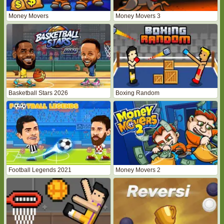
Money Movers
Money Movers 3
Basketball Stars 2026
Boxing Random
Football Legends 2021
Money Movers 2