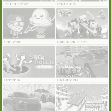
The Last Survivors
Only Up Balls
Ghost Wiper
Ragdoll Arena 2 Player
Stickhole.io
City Car Stunt 4