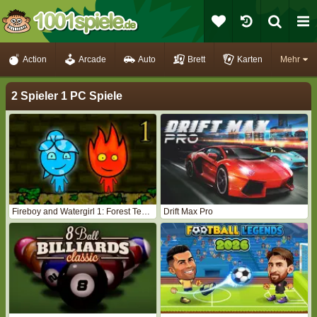
Action
Arcade
Auto
Brett
Karten
Mehr
2 Spieler 1 PC Spiele
Fireboy and Watergirl 1: Forest Temple
Drift Max Pro