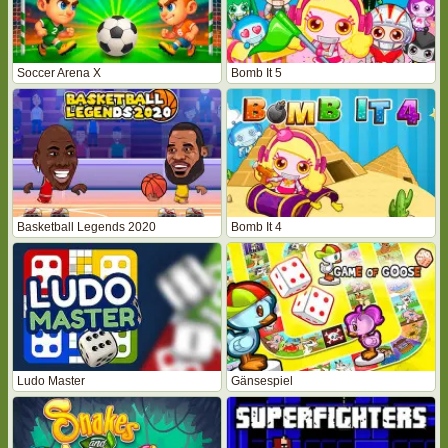
Soccer Arena X
Bomb It 5
Basketball Legends 2020
Bomb It 4
Ludo Master
Gänsespiel