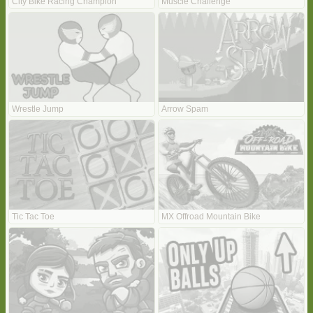
City Bike Racing Champion
Muscle Challenge
Wrestle Jump
Arrow Spam
Tic Tac Toe
MX Offroad Mountain Bike