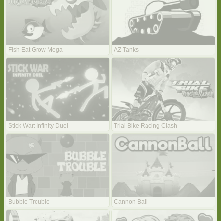
Fish Eat Grow Mega
AZ Tanks
Stick War: Infinity Duel
Trial Bike Racing Clash
Bubble Trouble
Cannon Ball