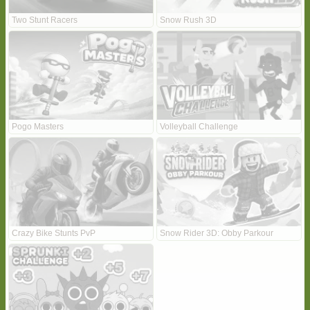
Two Stunt Racers
Snow Rush 3D
Pogo Masters
Volleyball Challenge
Crazy Bike Stunts PvP
Snow Rider 3D: Obby Parkour