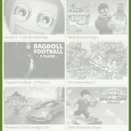
Bomb It - Cute Bomberman
Steal Brainrot Eggs
Ragdoll Football - 2 Players
Jim Loves Mary 2
Madness Driver Vertigo City
Obby Rainbow Tower