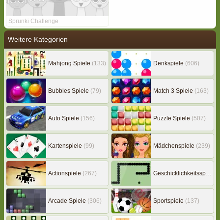
Sprunki Challenge
Weitere Kategorien
Mahjong Spiele
(133)
Denkspiele
(606)
Bubbles Spiele
(79)
Match 3 Spiele
(163)
Auto Spiele
(156)
Puzzle Spiele
(507)
Kartenspiele
(99)
Mädchenspiele
(239)
Actionspiele
(267)
Geschicklichkeitsspiele
(
Arcade Spiele
(306)
Sportspiele
(137)