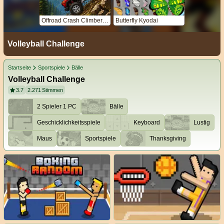
Offroad Crash Climber 4X4
Butterfly Kyodai
Volleyball Challenge
Startseite
Sportspiele
Bälle
Volleyball Challenge
3.7
2.271
Stimmen
2 Spieler 1 PC
Bälle
Geschicklichkeitsspiele
Keyboard
Lustig
Maus
Sportspiele
Thanksgiving