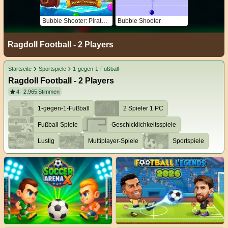
Bubble Shooter: Pirate Treasures
Bubble Shooter
Ragdoll Football - 2 Players
Startseite
Sportspiele
1-gegen-1-Fußball
Ragdoll Football - 2 Players
4
2.965
Stimmen
1-gegen-1-Fußball
2 Spieler 1 PC
Fußball Spiele
Geschicklichkeitsspiele
Lustig
Multiplayer-Spiele
Sportspiele