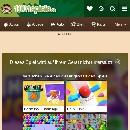
Action
Arcade
Auto
Brett
Karten
Mehr
🥴️
Dieses Spiel wird auf Ihrem Gerät nicht unterstützt.
Versuchen Sie eines dieser großartigen Spiele
Basketball Challenge
Helix Jump