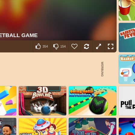
354
154