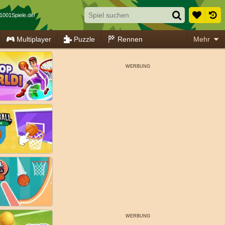
1001Spiele.de!
Multiplayer
Puzzle
Rennen
Mehr