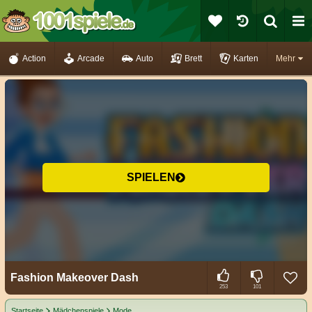
Action
Arcade
Auto
Brett
Karten
Mehr
SPIELEN
Fashion Makeover Dash
253
101
Startseite
Mädchenspiele
Mode