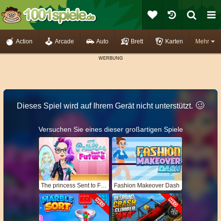
Action
Arcade
Auto
Brett
Karten
Mehr
🥴️
Dieses Spiel wird auf Ihrem Gerät nicht unterstützt.
Versuchen Sie eines dieser großartigen Spiele
The princess Sent to Future
Fashion Makeover Dash