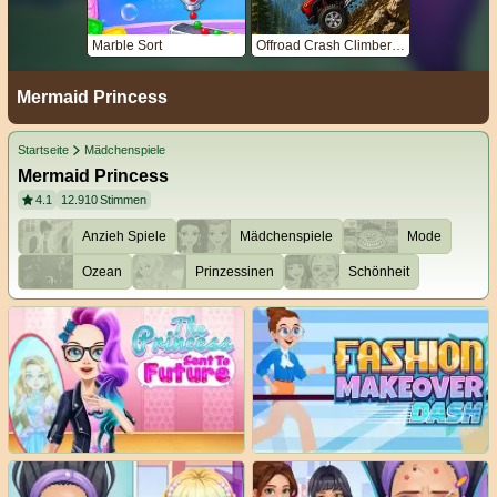
Marble Sort
Offroad Crash Climber 4X4
Mermaid Princess
Startseite
Mädchenspiele
Mermaid Princess
4.1
12.910
Stimmen
Anzieh Spiele
Mädchenspiele
Mode
Ozean
Prinzessinen
Schönheit