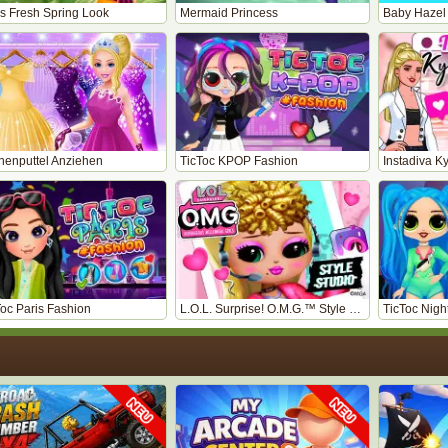
s Fresh Spring Look
Mermaid Princess
Baby Hazel
henputtel Anziehen
TicToc KPOP Fashion
Instadiva K
Toc Paris Fashion
L.O.L. Surprise! O.M.G.™ Style Studio
TicToc Night