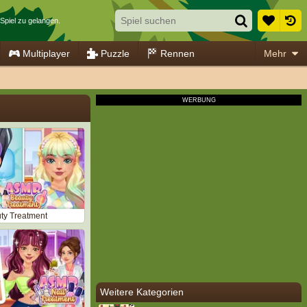
 Spiel zu gelangen.
Multiplayer
Puzzle
Rennen
Mehr
y Treatment
Weitere Kategorien