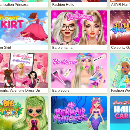
anization Princess
Fashion Holic
ASMR Nail 
r Skirt
Barbiemania
Celebrity G
agirls: Valentine Dress Up
Barbiecore
Fashion Wor