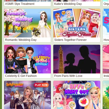
ASMR Stye Treatment
Katie's Wedding Day
Org
Romantic Wedding Day
Sisters Together Forever
Hove
Celebrity E-Girl Fashion
From Paris With Love
Inst