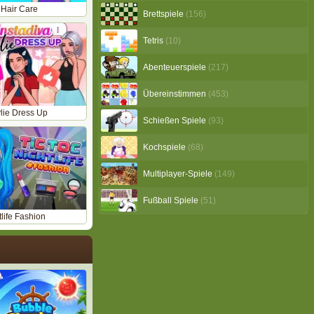
 Hair Care
Brettspiele
(156)
Tetris
(10)
Abenteuerspiele
(217)
Übereinstimmen
(453)
ylie Dress Up
Schießen Spiele
(93)
Kochspiele
(68)
Multiplayer-Spiele
(149)
Fußball Spiele
(51)
life Fashion