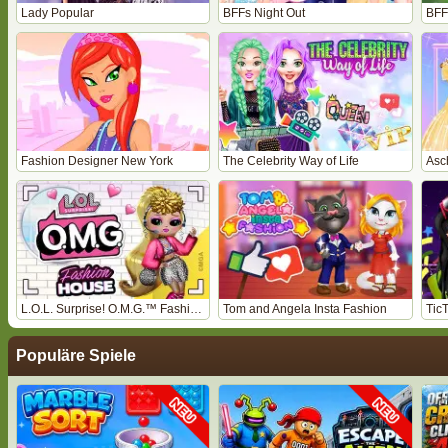
Lady Popular
BFFs Night Out
BFF
Fashion Designer New York
The Celebrity Way of Life
Asc
L.O.L. Surprise! O.M.G.™ Fashion House
Tom and Angela Insta Fashion
Tic
Populäre Spiele