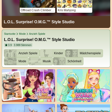
Offroad Crash Climber 4X4
Kris Mahjong
L.O.L. Surprise! O.M.G.™ Style Studio
Startseite
Mode
Anzieh Spiele
L.O.L. Surprise! O.M.G.™ Style Studio
3.9
3.988
Stimmen
Anzieh Spiele
Kinder
Mädchenspiele
Mode
Musik
Schönheit