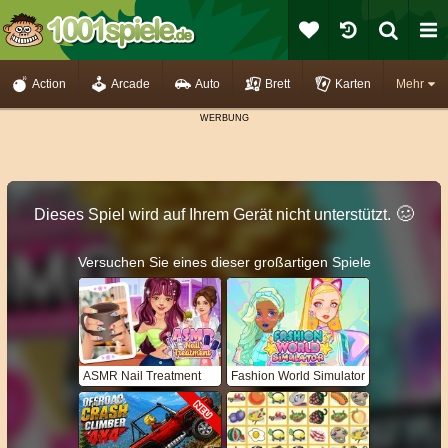
Action
Arcade
Auto
Brett
Karten
Mehr
🥴️
Dieses Spiel wird auf Ihrem Gerät nicht unterstützt.
Versuchen Sie eines dieser großartigen Spiele
ASMR Nail Treatment
Fashion World Simulator