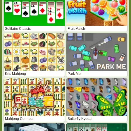
Solitaire Classic
Fruit Match
Kris Mahjong
Park Me
Mahjong Connect
Butterfly Kyodai