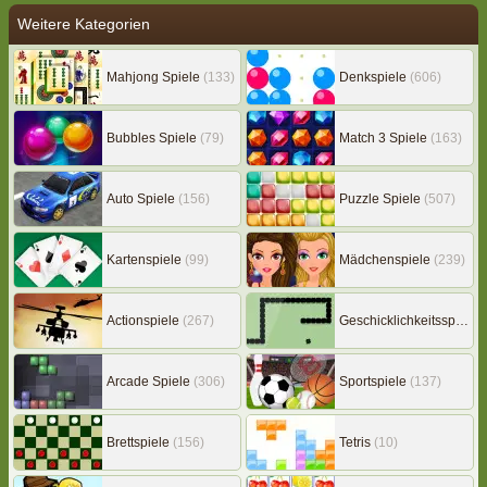
Weitere Kategorien
Mahjong Spiele
(133)
Denkspiele
(606)
Bubbles Spiele
(79)
Match 3 Spiele
(163)
Auto Spiele
(156)
Puzzle Spiele
(507)
Kartenspiele
(99)
Mädchenspiele
(239)
Actionspiele
(267)
Geschicklichkeitsspiele
(
Arcade Spiele
(306)
Sportspiele
(137)
Brettspiele
(156)
Tetris
(10)