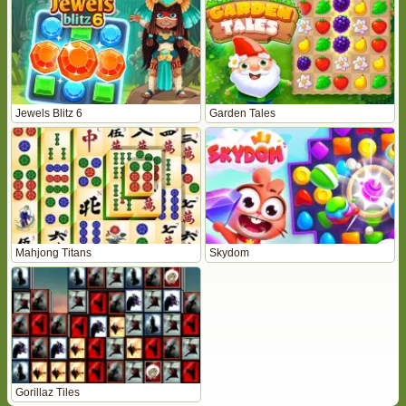
Jewels Blitz 6
Garden Tales
Mahjong Titans
Skydom
Gorillaz Tiles