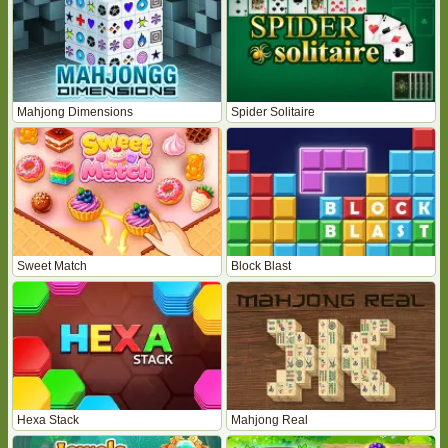
Mahjong Dimensions
Spider Solitaire
Sweet Match
Block Blast
Hexa Stack
Mahjong Real