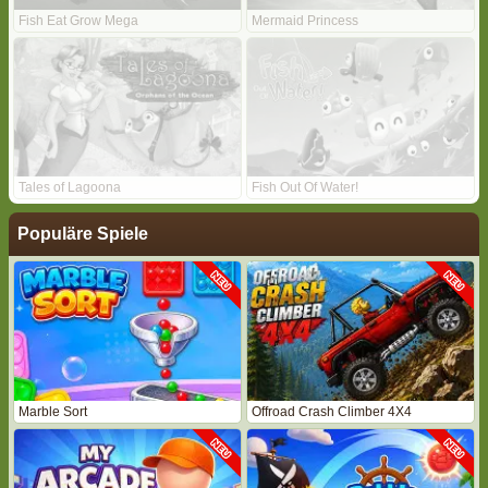
Fish Eat Grow Mega
Mermaid Princess
Tales of Lagoona
Fish Out Of Water!
Populäre Spiele
Marble Sort
Offroad Crash Climber 4X4