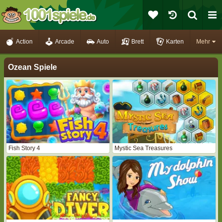
Action
Arcade
Auto
Brett
Karten
Mehr
Ozean Spiele
Fish Story 4
Mystic Sea Treasures