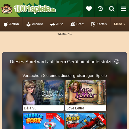
Action
Arcade
Auto
Brett
Karten
Mehr
🥴️
Dieses Spiel wird auf Ihrem Gerät nicht unterstützt.
Versuchen Sie eines dieser großartigen Spiele
Déjà Vu
Love Letter