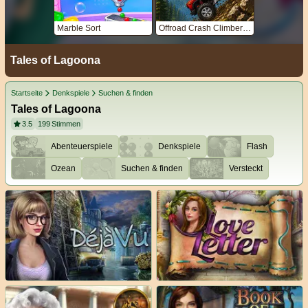
Marble Sort
Offroad Crash Climber 4X4
Tales of Lagoona
Startseite
Denkspiele
Suchen & finden
Tales of Lagoona
3.5
199
Stimmen
Abenteuerspiele
Denkspiele
Flash
Ozean
Suchen & finden
Versteckt