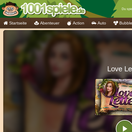
Du spie
Startseite
Abenteuer
Action
Auto
Bubbl
Love Le