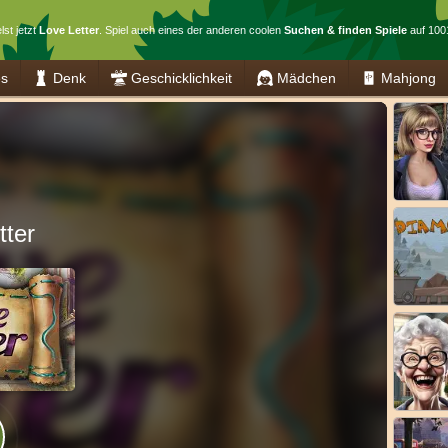
lst jetzt
Love Letter
. Spiel auch eines der anderen coolen
Suchen & finden Spiele
auf 1001
es
Denk
Geschicklichkeit
Mädchen
Mahjong
tter