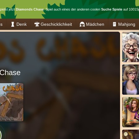
pielst jetzt
Diamonds Chase
. Spiel auch eines der anderen coolen
Suche Spiele
auf 1001Sp
es
Denk
Geschicklichkeit
Mädchen
Mahjong
 Chase