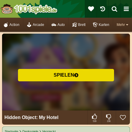
Action
Arcade
Auto
Brett
Karten
Mehr
SPIELEN
Hidden Object: My Hotel
539
236
Startseite
Denkspiele
Versteckt