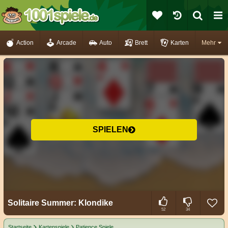
Action
Arcade
Auto
Brett
Karten
Mehr
SPIELEN
Solitaire Summer: Klondike
52
34
Startseite
Kartenspiele
Patience Spiele