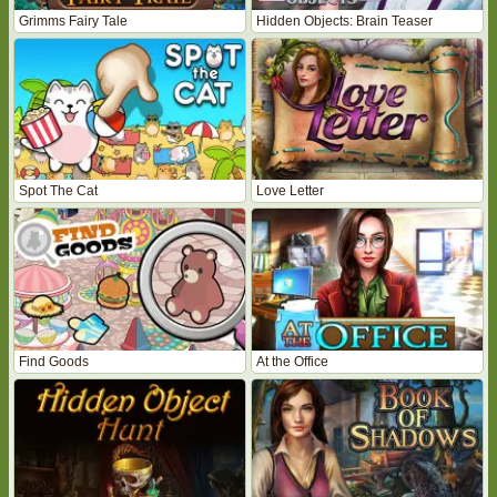
Grimms Fairy Tale
Hidden Objects: Brain Teaser
Spot The Cat
Love Letter
Find Goods
At the Office