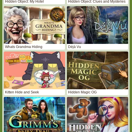
Hidden Object: My Hotel
Hidden Object: Clues and Mysteries
Whats Grandma Hiding
Déjà Vu
Kitten Hide and Seek
Hidden Magic OG