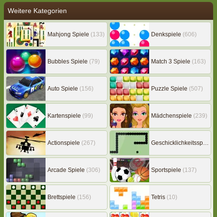
Weitere Kategorien
Mahjong Spiele
(133)
Denkspiele
(606)
Bubbles Spiele
(79)
Match 3 Spiele
(163)
Auto Spiele
(156)
Puzzle Spiele
(507)
Kartenspiele
(99)
Mädchenspiele
(239)
Actionspiele
(267)
Geschicklichkeitsspiele
(
Arcade Spiele
(306)
Sportspiele
(137)
Brettspiele
(156)
Tetris
(10)