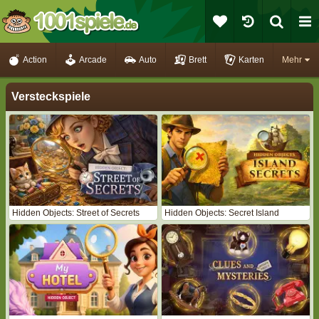
Action
Arcade
Auto
Brett
Karten
Mehr
Versteckspiele
Hidden Objects: Street of Secrets
Hidden Objects: Secret Island