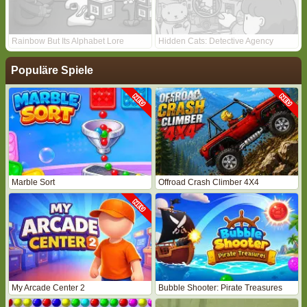
Rainbow But Its Alphabet Lore
Hidden Cats: Detective Agency
Populäre Spiele
Marble Sort
Offroad Crash Climber 4X4
My Arcade Center 2
Bubble Shooter: Pirate Treasures