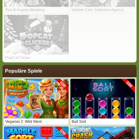
Tom & Angela Wedding
Hidden Cats: Detective Agency
PopCat Clicker
Populäre Spiele
Vegamix 2: Wild West
Ball Sort