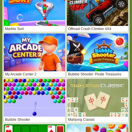
Marble Sort
Offroad Crash Climber 4X4
My Arcade Center 2
Bubble Shooter: Pirate Treasures
Bubble Shooter
Mahjong Classic