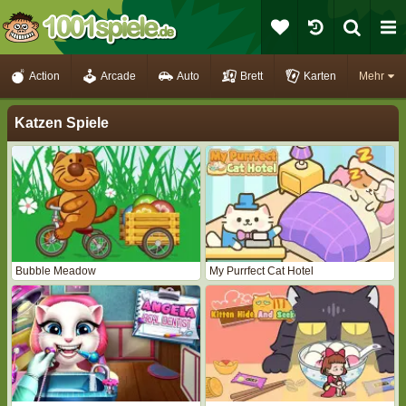
Action
Arcade
Auto
Brett
Karten
Mehr
Katzen Spiele
Bubble Meadow
My Purrfect Cat Hotel