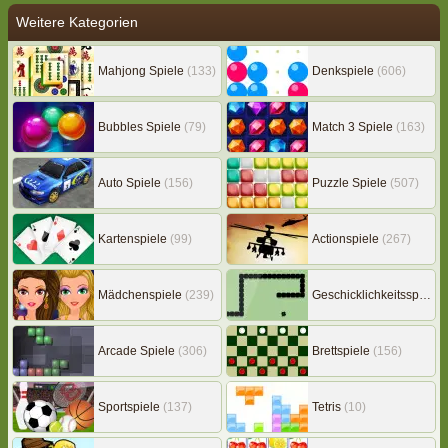
Weitere Kategorien
Mahjong Spiele
(133)
Denkspiele
(606)
Bubbles Spiele
(79)
Match 3 Spiele
(163)
Auto Spiele
(156)
Puzzle Spiele
(507)
Kartenspiele
(99)
Actionspiele
(267)
Mädchenspiele
(239)
Geschicklichkeitsspiele
(
Arcade Spiele
(306)
Brettspiele
(156)
Sportspiele
(137)
Tetris
(10)