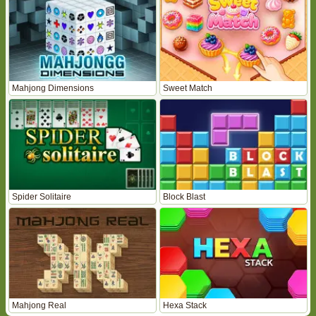
Mahjong Dimensions
Sweet Match
Spider Solitaire
Block Blast
Mahjong Real
Hexa Stack