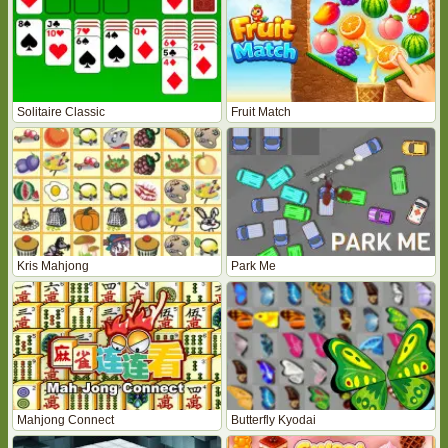
Solitaire Classic
Fruit Match
Kris Mahjong
Park Me
Mahjong Connect
Butterfly Kyodai