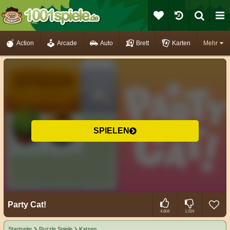
Action
Arcade
Auto
Brett
Karten
Mehr
SPIELEN
Party Cat!
4.604
1.024
Startseite
Puzzle Spiele
Katzen