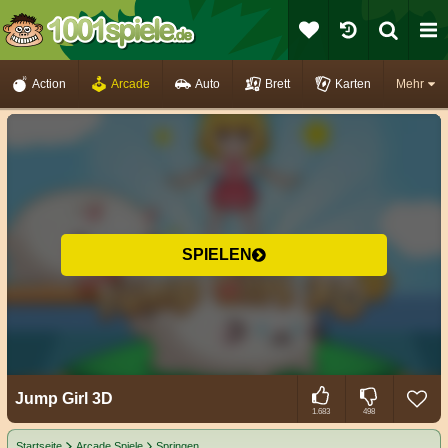
Action
Arcade
Auto
Brett
Karten
Mehr
SPIELEN
Jump Girl 3D
1.683
498
Startseite
Arcade Spiele
Springen