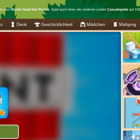
st jetzt
Bomb Head Hot Potato
. Spiel auch eines der anderen coolen
Casualspiele
auf 100
es
Denk
Geschicklichkeit
Mädchen
Mahjong