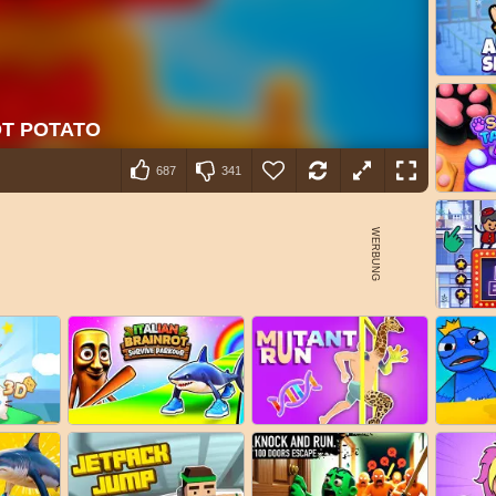
687
341