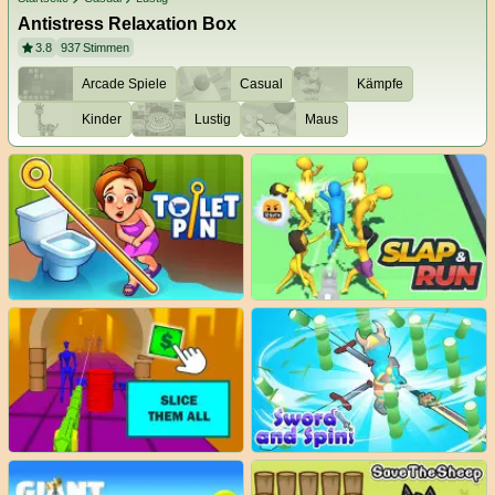
Antistress Relaxation Box
3.8
937
Stimmen
Arcade Spiele
Casual
Kämpfe
Kinder
Lustig
Maus