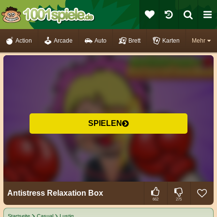
Action
Arcade
Auto
Brett
Karten
Mehr
SPIELEN
Antistress Relaxation Box
662
275
Startseite
Casual
Lustig