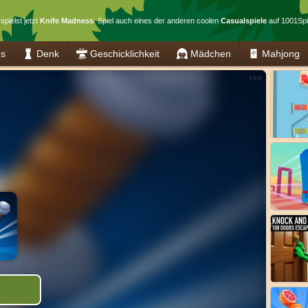
spielst jetzt
Knife Madness
. Spiel auch eines der anderen coolen
Casualspiele
auf 1001Spi
es
Denk
Geschicklichkeit
Mädchen
Mahjong