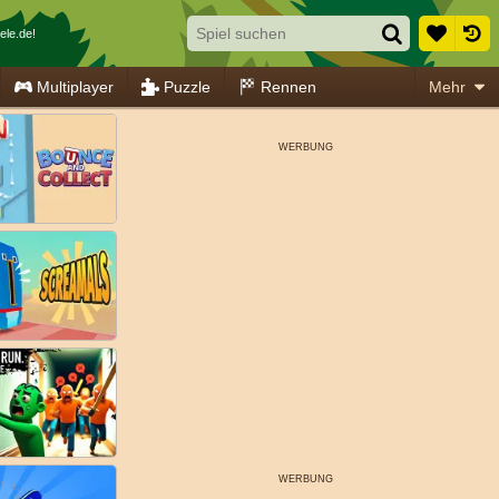
ele.de!
Multiplayer
Puzzle
Rennen
Mehr