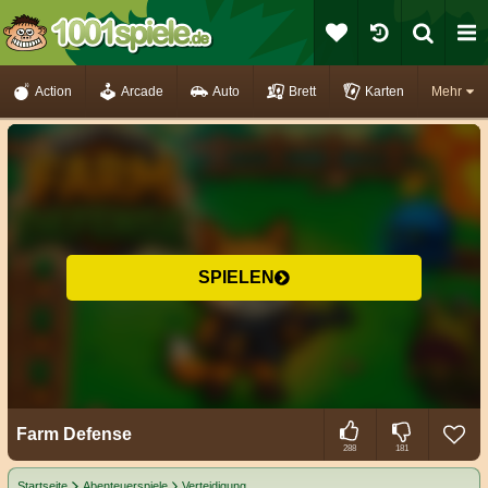
Action
Arcade
Auto
Brett
Karten
Mehr
SPIELEN
Farm Defense
288
181
Startseite
Abenteuerspiele
Verteidigung