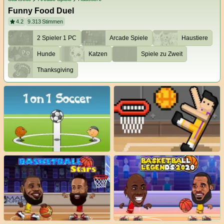
Funny Food Duel
4.2
9.313
Stimmen
2 Spieler 1 PC
Arcade Spiele
Haustiere
Hunde
Katzen
Spiele zu Zweit
Thanksgiving